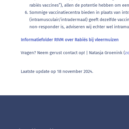
rabiës vaccines”), allen de potentie hebben om een m
Sommige vaccinatiecentra bieden in plaats van intr
(intramusculair/intradermaal) geeft dezelfde vacci
non-responder is, adviseren wij echter wel intramu
Informatiefolder RIVM over Rabiës bij vleermuizen
Vragen? Neem gerust contact op! | Natasja Groenink (
z
Laatste update op
18 november 2024
.