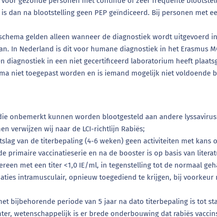
voor gezonde personen met continue of zeer frequente blootstell
is dan na blootstelling geen PEP geïndiceerd. Bij personen met ee
schema gelden alleen wanneer de diagnostiek wordt uitgevoerd in
daan. In Nederland is dit voor humane diagnostiek in het Erasmus MC
en diagnostiek in een niet gecertificeerd laboratorium heeft plaat
hema niet toegepast worden en is iemand mogelijk niet voldoende
ie onbemerkt kunnen worden blootgesteld aan andere lyssavirussen
n verwijzen wij naar de LCI-richtlijn Rabiës;
lag van de titerbepaling (4-6 weken) geen activiteiten met kans o
 primaire vaccinatieserie en na de booster is op basis van literat
een met een titer <1,0 IE/ml, in tegenstelling tot de normaal ge
aties intramusculair, opnieuw toegediend te krijgen, bij voorkeur
met bijbehorende periode van 5 jaar na dato titerbepaling is tot 
r, wetenschappelijk is er brede onderbouwing dat rabiës vaccins 