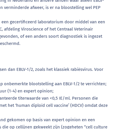
ing in Nederland en andere landen waar alleen EBLV-
n verminderde afweer, is er na bloostelling wel PEP
 een gecertificeerd laboratorium door middel van een
, afdeling Viroscience of het Centraal Veterinair
sgevonden, of een anders soort diagnostiek is ingezet
 beschermd.
 dan EBLV-1/2, zoals het klassiek rabiësvirus. Voor
p onbemerkte blootstelling aan EBLV-1/2 te verrichten;
uur (1-4) en expert opinion;
hanteerde titerwaarde van <0,5 IE/ml. Personen die
 met het ‘human diploïd cell vaccine’ (HDCV) omdat deze
stand gekomen op basis van expert opinion en een
die op cellijnen gekweekt zijn (zogeheten “cell culture