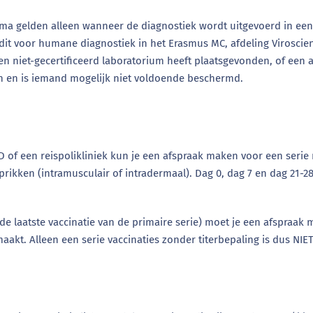
ma gelden alleen wanneer de diagnostiek wordt uitgevoerd in een
 is dit voor humane diagnostiek in het Erasmus MC, afdeling Virosc
n niet-gecertificeerd laboratorium heeft plaatsgevonden, of een an
n en is iemand mogelijk niet voldoende beschermd.
GD of een reispolikliniek kun je een afspraak maken voor een serie 
 3 prikken (intramusculair of intradermaal). Dag 0, dag 7 en dag 21-
e laatste vaccinatie van de primaire serie) moet je een afspraak 
aakt. Alleen een serie vaccinaties zonder titerbepaling is dus NIE