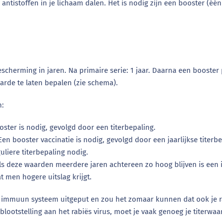
ntistoffen in je lichaam dalen. Het is nodig zijn een booster (één
escherming in jaren. Na primaire serie: 1 jaar. Daarna een booster
arde te laten bepalen (zie schema).
n:
ster is nodig, gevolgd door een titerbepaling.
Een booster vaccinatie is nodig, gevolgd door een jaarlijkse titerb
uliere titerbepaling nodig.
ls deze waarden meerdere jaren achtereen zo hoog blijven is een i
t men hogere uitslag krijgt.
je immuun systeem uitgeput en zou het zomaar kunnen dat ook je 
otstelling aan het rabiës virus, moet je vaak genoeg je titerwaar