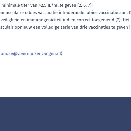
inimale titer van >2,5 IE/ml te geven (2, 6, 7);
amusculaire rabiës vaccinatie intradermale rabiës vaccinatie aan
nveiligheid en immunogeniciteit indien correct toegediend (7). H
sculair opnieuw een volledige serie van drie vaccinaties te geven 
oonose@vleermuizenvangen.nl
)