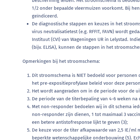
bescherming leiden. Het stroomschema is bedoeld 
1/2 onder bepaalde vleermuizen voorkomt. Bij hen 
geïndiceerd.
De diagnostische stappen en keuzes in het stroom
virus neutralisatietest (e.g. RFFIT, FAVN) wordt ge
Instituut (CVI) van Wageningen UR in Lelystad. Indi
(bijv. ELISA), kunnen de stappen in het stroomsc
Opmerkingen bij het stroomschema:
Dit stroomschema is NIET bedoeld voor personen d
het pre-expositieprofylaxe beleid voor deze persone
Het wordt aangeraden om in de periode voor de uits
De periode van de titerbepaling van 4-6 weken na de
Met non-responder bedoelen wij in dit schema ieder
non-responder zijn dienen, 1 tot maximaal 3 vaccin
een betere antistofresponse lijkt te geven (3);
De keuze voor de titer afkapwaarde van 2,5 IE/ml 
beperkte wetenschappelijke onderbouwing (5). Echte