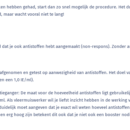
kken hebben gehad, start dan zo snel mogelijk de procedure. Het d
, maar wacht vooral niet te lang!
jd dat je ook antistoffen hebt aangemaakt (non-respons). Zonder a
d afgenomen en getest op aanwezigheid van antistoffen. Het doel v
n een 1,0 IE/ml).
ieganger: De maat voor de hoeveelheid antistoffen ligt gebruikeli
ml. Als vleermuiswerker wil je liefst inzicht hebben in de werki
st duidelijk moet aangeven dat je exact wil weten hoeveel antistof
arden erg hoog zijn betekent dit ook dat je niet ook een booster no